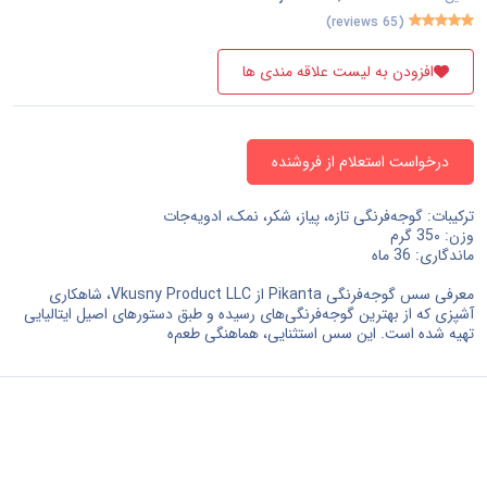
دفاع ملی و نظم عمومی و امنیت و حفاظت
(65 reviews)
خدمات سیاسی و اجتماعی
افزودن به لیست علاقه مندی ها
سازمانها و کلوپها
درخواست استعلام از فروشنده
مشاهده همه ›
ترکیبات: گوجه‌فرنگی تازه، پیاز، شکر، نمک، ادویه‌جات
وزن: 35۰ گرم
ماندگاری: 36 ماه
معرفی سس گوجه‌فرنگی Pikanta از Vkusny Product LLC، شاهکاری
آشپزی که از بهترین گوجه‌فرنگی‌های رسیده و طبق دستورهای اصیل ایتالیایی
تهیه شده است. این سس استثنایی، هماهنگی طعم‌ه