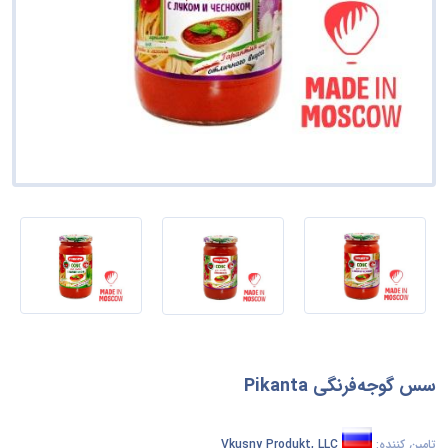
خدمات مهندسی، تحقیق و توسعه و خدمات فناوری محور
لوازم، تجهیزات و ابزارآلات ساختمانی
خدمات تحریریه، طراحی گرافیک و هنرهای زیبا
لوازم و قطعات ساخت و تولید
خدمات عمومی
سیستمها ، قطعات و تجهیزات تهویه و توزیع
خدمات مالی و بیمه
لوازم آزمایشگاهی، رصد، تست و اندازه گیری
خدمات بهداشتی
لوازم و تجهیزات تصفیه آب و نظافت
خدمات تحصیلی و آموزشی
ماشین آلات و تجهیزات ارائه خدمات
خدمات مسافرتی، غذایی، اسکان و سرگرمی
مشاهده همه ›
سس گوجه‌فرنگی Pikanta
خدمات شخصی و خانگی
تامین کننده:
Vkusny Produkt, LLC