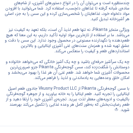
چندمنظوره است و می‌توان آن را در انواع دستورهای آشپزی، از شام‌های
ساده‌ی شبانه گرفته تا غذاهای دلچسب، استفاده کرد. شما می‌توانید با افزودن
مواد دلخواه خود، غذاهایتان را شخصی‌سازی کرده و این سس را به جزء اصلی
هر آشپزخانه تبدیل کنید.
ویژگی متمایز Pikanta، نه تنها طعم لذیذ آن است، بلکه تعهد به کیفیت نیز
می‌باشد. ما بر استفاده از تازه‌ترین مواد اولیه تأکید داریم، به این معنا که هیچ
طعم‌دهنده یا نگهدارنده مصنوعی در محصول وجود ندارد. این سس با دقت و
عشق تهیه شده و همزمان سنت‌های غنی آشپزی ایتالیایی و بالاترین
استانداردهای طعم و کیفیت را منعکس می‌کند.
چه یک سرآشپز حرفه‌ای باشید و چه یک آشپز خانگی که می‌خواهد خانواده و
دوستانش را شگفت‌زده کند، سس گوجه‌فرنگی Pikanta جزو ضروری‌ترین
محصولات آشپزی شما خواهد شد. طعم غنی آن هر غذا را بهبود می‌بخشد و
امکان خلق وعده‌هایی به یادماندنی و لذیذ را فراهم می‌کند.
با سس گوجه‌فرنگی Pikanta از Vkusny Product LLC جادوی طعم اصیل
ایتالیایی را تجربه کنید. طعم ایتالیا را به خانه بیاورید و از جوهره گوجه‌فرنگی
باکیفیت و ادویه‌های معطر لذت ببرید. تجربه‌ی آشپزی خود را ارتقا دهید و از
طعم رضایت‌بخش که به‌طور کامل هر وعده غذایی را تکمیل می‌کند بهره‌مند
شوید. 🍅